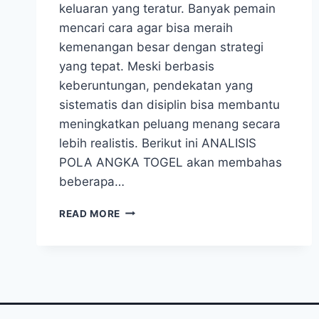
keluaran yang teratur. Banyak pemain
mencari cara agar bisa meraih
kemenangan besar dengan strategi
yang tepat. Meski berbasis
keberuntungan, pendekatan yang
sistematis dan disiplin bisa membantu
meningkatkan peluang menang secara
lebih realistis. Berikut ini ANALISIS
POLA ANGKA TOGEL akan membahas
beberapa…
MENANG
READ MORE
MUDAH
DAN
BESAR
DI
TOGEL
TUNISIA