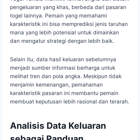
pengeluaran yang khas, berbeda dari pasaran
togel lainnya. Pemain yang memahami
karakteristik ini bisa memprediksi jenis taruhan
mana yang lebih potensial untuk dimainkan
dan mengatur strategi dengan lebih baik.
Selain itu, data hasil keluaran sebelumnya
menjadi sumber informasi berharga untuk
melihat tren dan pola angka. Meskipun tidak
menjamin kemenangan, pemahaman
karakteristik pasaran ini membantu pemain
membuat keputusan lebih rasional dan terarah.
Analisis Data Keluaran
sebagai Panduan