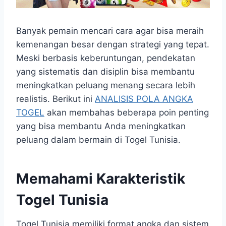
Banyak pemain mencari cara agar bisa meraih
kemenangan besar dengan strategi yang tepat.
Meski berbasis keberuntungan, pendekatan
yang sistematis dan disiplin bisa membantu
meningkatkan peluang menang secara lebih
realistis. Berikut ini
ANALISIS POLA ANGKA
TOGEL
akan membahas beberapa poin penting
yang bisa membantu Anda meningkatkan
peluang dalam bermain di Togel Tunisia.
Memahami Karakteristik
Togel Tunisia
Togel Tunisia memiliki format angka dan sistem