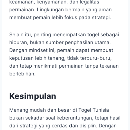
keamanan, kenyamanan, dan legalitas
permainan. Lingkungan bermain yang aman
membuat pemain lebih fokus pada strategi.
Selain itu, penting menempatkan togel sebagai
hiburan, bukan sumber penghasilan utama.
Dengan mindset ini, pemain dapat membuat
keputusan lebih tenang, tidak terburu-buru,
dan tetap menikmati permainan tanpa tekanan
berlebihan.
Kesimpulan
Menang mudah dan besar di Togel Tunisia
bukan sekadar soal keberuntungan, tetapi hasil
dari strategi yang cerdas dan disiplin. Dengan