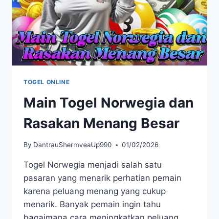
TOGEL ONLINE
Main Togel Norwegia dan
Rasakan Menang Besar
By
DantrauShermveaUp990
01/02/2026
Togel Norwegia menjadi salah satu
pasaran yang menarik perhatian pemain
karena peluang menang yang cukup
menarik. Banyak pemain ingin tahu
bagaimana cara meningkatkan peluang