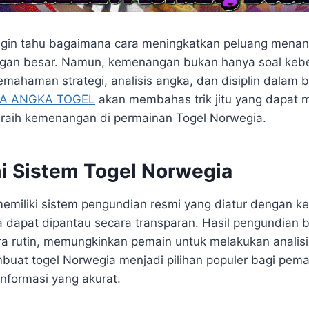
ngin tahu bagaimana cara meningkatkan peluang mena
gan besar. Namun, kemenangan bukan hanya soal keb
mahaman strategi, analisis angka, dan disiplin dalam b
LA ANGKA TOGEL
akan membahas trik jitu yang dapat 
raih kemenangan di permainan Togel Norwegia.
 Sistem Togel Norwegia
emiliki sistem pengundian resmi yang diatur dengan ke
ka dapat dipantau secara transparan. Hasil pengundian 
 rutin, memungkinkan pemain untuk melakukan analisis
mbuat togel Norwegia menjadi pilihan populer bagi pema
nformasi yang akurat.