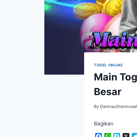
TOGEL ONLINE
Main To
Besar
By
DantrauShermvea
Bagikan
F
W
S
X