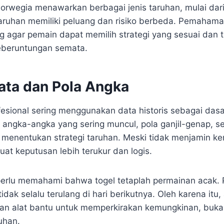
 Norwegia menawarkan berbagai jenis taruhan, mulai dar
 taruhan memiliki peluang dan risiko berbeda. Pemahama
ng agar pemain dapat memilih strategi yang sesuai dan 
beruntungan semata.
Data dan Pola Angka
esional sering menggunakan data historis sebagai dasar
angka-angka yang sering muncul, pola ganjil-genap, s
k menentukan strategi taruhan. Meski tidak menjamin 
at keputusan lebih terukur dan logis.
erlu memahami bahwa togel tetaplah permainan acak. 
idak selalu terulang di hari berikutnya. Oleh karena itu,
kan alat bantu untuk memperkirakan kemungkinan, buk
uhan.