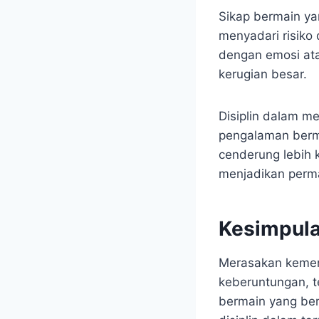
Sikap bermain ya
menyadari risiko
dengan emosi ata
kerugian besar.
Disiplin dalam m
pengalaman berm
cenderung lebih 
menjadikan perm
Kesimpul
Merasakan kemen
keberuntungan, t
bermain yang be