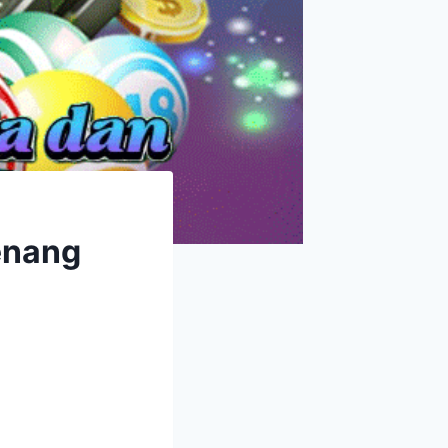
enang