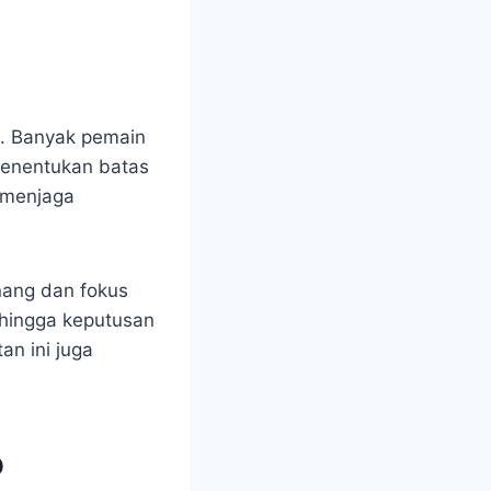
l. Banyak pemain
Menentukan batas
k menjaga
ang dan fokus
ehingga keputusan
an ini juga
b