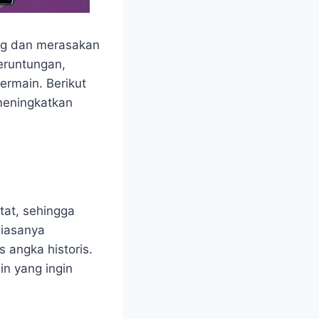
ng dan merasakan
eruntungan,
ermain. Berikut
meningkatkan
tat, sehingga
biasanya
 angka historis.
in yang ingin