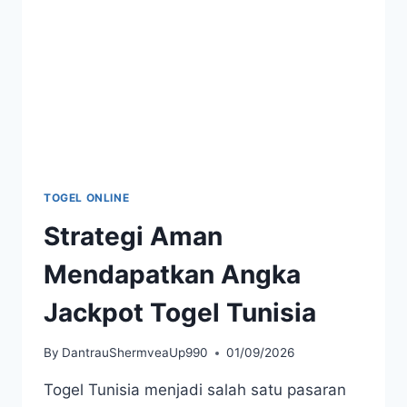
TOGEL ONLINE
Strategi Aman
Mendapatkan Angka
Jackpot Togel Tunisia
By
DantrauShermveaUp990
01/09/2026
Togel Tunisia menjadi salah satu pasaran