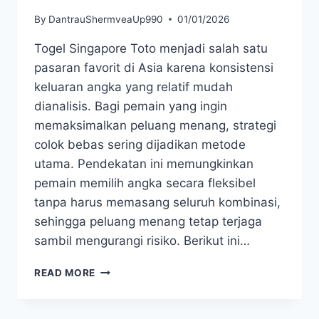
By
DantrauShermveaUp990
01/01/2026
Togel Singapore Toto menjadi salah satu
pasaran favorit di Asia karena konsistensi
keluaran angka yang relatif mudah
dianalisis. Bagi pemain yang ingin
memaksimalkan peluang menang, strategi
colok bebas sering dijadikan metode
utama. Pendekatan ini memungkinkan
pemain memilih angka secara fleksibel
tanpa harus memasang seluruh kombinasi,
sehingga peluang menang tetap terjaga
sambil mengurangi risiko. Berikut ini…
POLA
READ MORE
STABIL
TOGEL
SINGAPORE