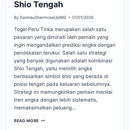
Shio Tengah
By
DantrauShermveaUp990
01/01/2026
Togel Peru Tinka merupakan salah satu
pasaran yang diminati oleh pemain yang
ingin mengandalkan prediksi angka dengan
pendekatan terukur. Salah satu strategi
yang banyak digunakan adalah kombinasi
Shio Tengah, yaitu memilih angka
berdasarkan simbol shio yang berada di
posisi tengah pada keluaran sebelumnya.
Strategi ini memungkinkan pemain menilai
tren angka dengan lebih sistematis,
memaksimalkan peluang…
PREDIKSI
READ MORE
STABIL