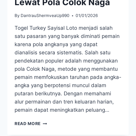
Lewat Pola Colok Naga
By
DantrauShermveaUp990
01/01/2026
Togel Turkey Sayisal Loto menjadi salah
satu pasaran yang banyak diminati pemain
karena pola angkanya yang dapat
dianalisis secara sistematis. Salah satu
pendekatan populer adalah menggunakan
pola Colok Naga, metode yang membantu
pemain memfokuskan taruhan pada angka-
angka yang berpotensi muncul dalam
putaran berikutnya. Dengan memahami
alur permainan dan tren keluaran harian,
pemain dapat meningkatkan peluang…
ALUR
READ MORE
MENARIK
TOGEL