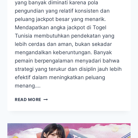
yang banyak diminati karena pola
pengundian yang relatif konsisten dan
peluang jackpot besar yang menarik.
Mendapatkan angka jackpot di Togel
Tunisia membutuhkan pendekatan yang
lebih cerdas dan aman, bukan sekadar
mengandalkan keberuntungan. Banyak
pemain berpengalaman menyadari bahwa
strategi yang terukur dan disiplin jauh lebih
efektif dalam meningkatkan peluang
menang….
STRATEGI
READ MORE
AMAN
MENDAPATKAN
ANGKA
JACKPOT
TOGEL
TUNISIA