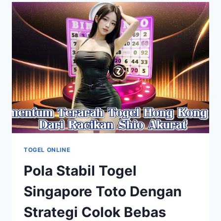
LOTTERY
LEWAT
KOMBINASI
BBFS
TOGEL ONLINE
Pola Stabil Togel
Singapore Toto Dengan
Strategi Colok Bebas