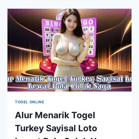
GREECE
JOKER
DARI
RACIKAN
TWIN
TOGEL ONLINE
Alur Menarik Togel
Turkey Sayisal Loto