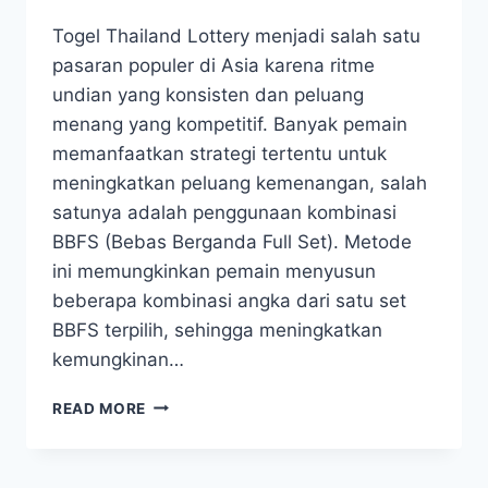
Togel Thailand Lottery menjadi salah satu
pasaran populer di Asia karena ritme
undian yang konsisten dan peluang
menang yang kompetitif. Banyak pemain
memanfaatkan strategi tertentu untuk
meningkatkan peluang kemenangan, salah
satunya adalah penggunaan kombinasi
BBFS (Bebas Berganda Full Set). Metode
ini memungkinkan pemain menyusun
beberapa kombinasi angka dari satu set
BBFS terpilih, sehingga meningkatkan
kemungkinan…
LANGKAH
READ MORE
PROFESIONAL
TOGEL
THAILAND