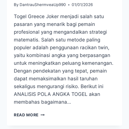
By
DantrauShermveaUp990
01/01/2026
Togel Greece Joker menjadi salah satu
pasaran yang menarik bagi pemain
profesional yang mengandalkan strategi
matematis. Salah satu metode paling
populer adalah penggunaan racikan twin,
yaitu kombinasi angka yang berpasangan
untuk meningkatkan peluang kemenangan.
Dengan pendekatan yang tepat, pemain
dapat memaksimalkan hasil taruhan
sekaligus mengurangi risiko. Berikut ini
ANALISIS POLA ANGKA TOGEL akan
membahas bagaimana…
ANALISIS
READ MORE
PROFESIONAL
TOGEL