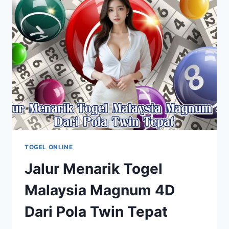
3D
DENGAN
RACIKAN
SHIO
TOGEL ONLINE
Jalur Menarik Togel
Malaysia Magnum 4D
Dari Pola Twin Tepat