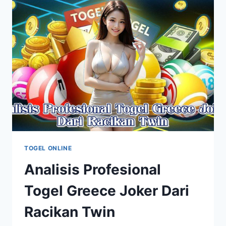
4D
DARI
RACIKAN
SHIO
AKURAT
TOGEL ONLINE
Analisis Profesional
Togel Greece Joker Dari
Racikan Twin