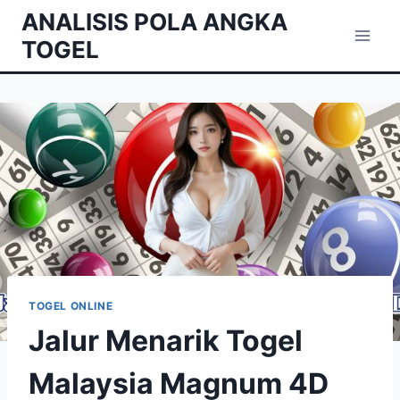
Skip
ANALISIS POLA ANGKA
to
TOGEL
content
TOGEL ONLINE
Jalur Menarik Togel
Malaysia Magnum 4D