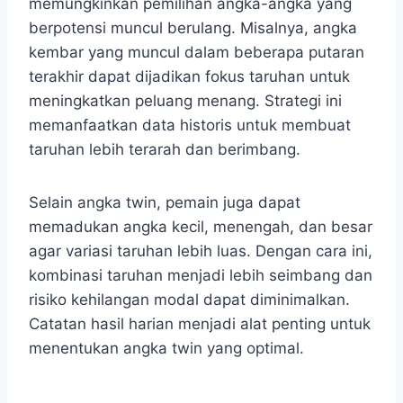
memungkinkan pemilihan angka-angka yang
berpotensi muncul berulang. Misalnya, angka
kembar yang muncul dalam beberapa putaran
terakhir dapat dijadikan fokus taruhan untuk
meningkatkan peluang menang. Strategi ini
memanfaatkan data historis untuk membuat
taruhan lebih terarah dan berimbang.
Selain angka twin, pemain juga dapat
memadukan angka kecil, menengah, dan besar
agar variasi taruhan lebih luas. Dengan cara ini,
kombinasi taruhan menjadi lebih seimbang dan
risiko kehilangan modal dapat diminimalkan.
Catatan hasil harian menjadi alat penting untuk
menentukan angka twin yang optimal.