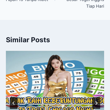
Tiap Hari
Similar Posts