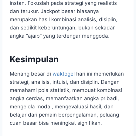
instan. Fokuslah pada strategi yang realistis
dan terukur. Jackpot besar biasanya
merupakan hasil kombinasi analisis, disiplin,
dan sedikit keberuntungan, bukan sekadar
angka “ajaib” yang terdengar menggoda.
Kesimpulan
Menang besar di
waktogel
hari ini memerlukan
strategi, analisis, intuisi, dan disiplin. Dengan
memahami pola statistik, membuat kombinasi
angka cerdas, memanfaatkan angka pribadi,
mengelola modal, mengevaluasi hasil, dan
belajar dari pemain berpengalaman, peluang
cuan besar bisa meningkat signifikan.