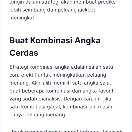
dingin dalam strategi akan membuat prediksi
lebih seimbang dan peluang jackpot
meningkat.
Buat Kombinasi Angka
Cerdas
Strategi kombinasi angka adalah salah satu
cara efektif untuk meningkatkan peluang
menang. Alih-alih memilih satu angka saja,
buat beberapa kombinasi dari angka favorit
yang sudah dianalisis. Dengan cara ini, jika
satu kombinasi gagal, kombinasi lain masih
punya peluang menang.
Untuk pemain dengan modal terbatas, fokuslah