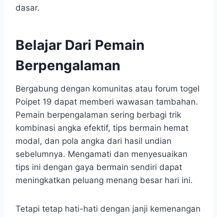
dasar.
Belajar Dari Pemain
Berpengalaman
Bergabung dengan komunitas atau forum togel
Poipet 19 dapat memberi wawasan tambahan.
Pemain berpengalaman sering berbagi trik
kombinasi angka efektif, tips bermain hemat
modal, dan pola angka dari hasil undian
sebelumnya. Mengamati dan menyesuaikan
tips ini dengan gaya bermain sendiri dapat
meningkatkan peluang menang besar hari ini.
Tetapi tetap hati-hati dengan janji kemenangan