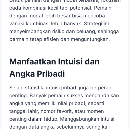
pada kombinasi kecil tapi potensial. Pemain
dengan modal lebih besar bisa mencoba
variasi kombinasi lebih banyak. Strategi ini
menyeimbangkan risiko dan peluang, sehingga
bermain tetap efisien dan menguntungkan.
Manfaatkan Intuisi dan
Angka Pribadi
Selain statistik, intuisi pribadi juga berperan
penting. Banyak pemain sukses mengandalkan
angka yang memiliki nilai pribadi, seperti
tanggal lahir, nomor favorit, atau momen
penting dalam hidup. Menggabungkan intuisi
dengan data angka sebelumnya sering kali