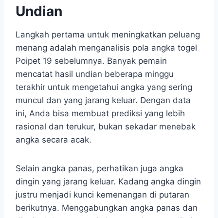
Undian
Langkah pertama untuk meningkatkan peluang
menang adalah menganalisis pola angka togel
Poipet 19 sebelumnya. Banyak pemain
mencatat hasil undian beberapa minggu
terakhir untuk mengetahui angka yang sering
muncul dan yang jarang keluar. Dengan data
ini, Anda bisa membuat prediksi yang lebih
rasional dan terukur, bukan sekadar menebak
angka secara acak.
Selain angka panas, perhatikan juga angka
dingin yang jarang keluar. Kadang angka dingin
justru menjadi kunci kemenangan di putaran
berikutnya. Menggabungkan angka panas dan