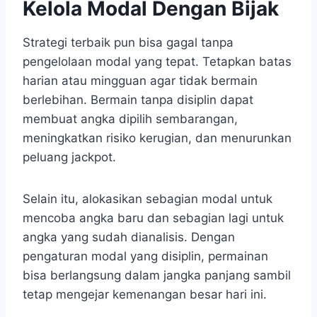
Kelola Modal Dengan Bijak
Strategi terbaik pun bisa gagal tanpa
pengelolaan modal yang tepat. Tetapkan batas
harian atau mingguan agar tidak bermain
berlebihan. Bermain tanpa disiplin dapat
membuat angka dipilih sembarangan,
meningkatkan risiko kerugian, dan menurunkan
peluang jackpot.
Selain itu, alokasikan sebagian modal untuk
mencoba angka baru dan sebagian lagi untuk
angka yang sudah dianalisis. Dengan
pengaturan modal yang disiplin, permainan
bisa berlangsung dalam jangka panjang sambil
tetap mengejar kemenangan besar hari ini.