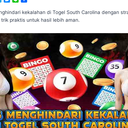
e
e
i
h
l
s
n
a
ghindari kekalahan di Togel South Carolina dengan stra
e
s
e
r
 trik praktis untuk hasil lebih aman.
g
e
e
r
n
a
g
m
e
r