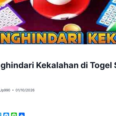
ghindari Kekalahan di Togel
Up990
01/10/2026
T
M
L
S