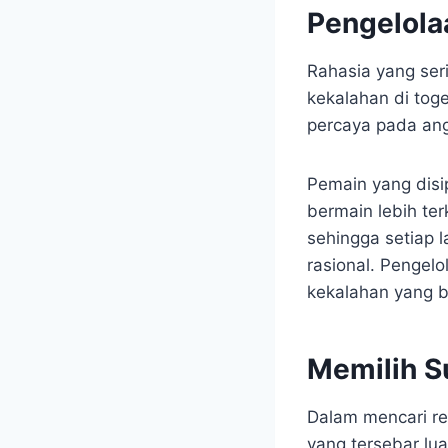
Pengelola
Rahasia yang se
kekalahan di toge
percaya pada ang
Pemain yang disi
bermain lebih te
sehingga setiap 
rasional. Pengel
kekalahan yang b
Memilih S
Dalam mencari re
yang tersebar lu