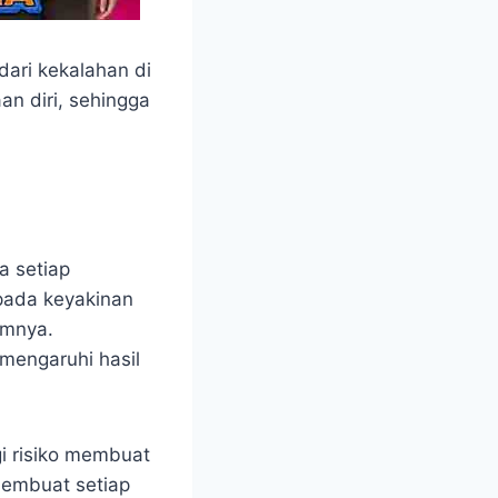
ari kekalahan di
an diri, sehingga
 setiap
 pada keyakinan
umnya.
emengaruhi hasil
 risiko membuat
membuat setiap