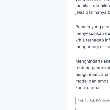
menilai kredibili
jelas dan hanya 
Pemain yang cer
menyesuaikan den
kritis terhadap i
mengurangi risiko
Menghindari keka
tentang pendekat
pengundian, anali
modal dan emosi,
kunci utama.
Post
#
ANALISIS POLA A
Tags: