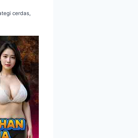
tegi cerdas,