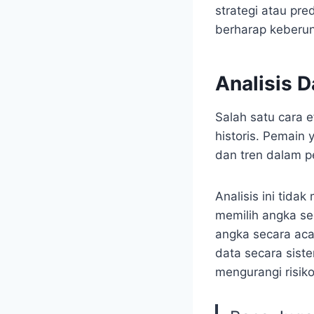
strategi atau pre
berharap keberu
Analisis 
Salah satu cara 
historis. Pemain
dan tren dalam pe
Analisis ini tid
memilih angka se
angka secara aca
data secara sist
mengurangi risiko