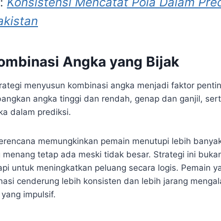
a:
Konsistensi Mencatat Pola Dalam Pre
akistan
Kombinasi Angka yang Bijak
 strategi menyusun kombinasi angka menjadi faktor pent
ngkan angka tinggi dan rendah, genap dan ganjil, se
gka dalam prediksi.
terencana memungkinkan pemain menutupi lebih banya
 menang tetap ada meski tidak besar. Strategi ini buk
pi untuk meningkatkan peluang secara logis. Pemain ya
si cenderung lebih konsisten dan lebih jarang menga
yang impulsif.