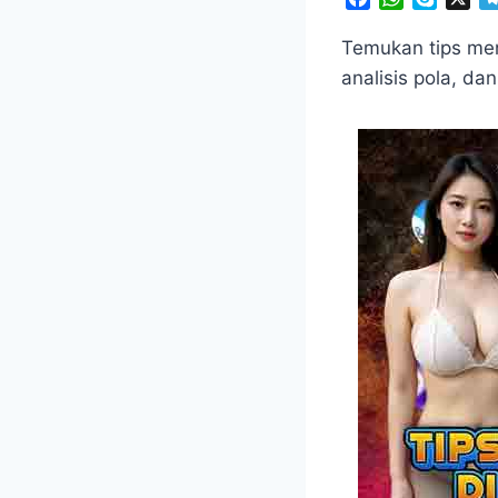
a
h
k
c
a
y
Temukan tips men
e
t
p
analisis pola, dan
b
s
e
o
A
o
p
k
p