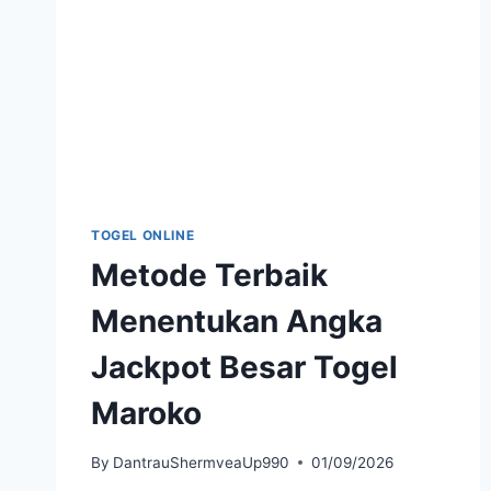
TOGEL ONLINE
Metode Terbaik
Menentukan Angka
Jackpot Besar Togel
Maroko
By
DantrauShermveaUp990
01/09/2026