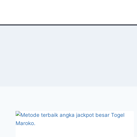
Skip
to
content