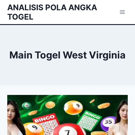
Skip
ANALISIS POLA ANGKA
to
TOGEL
content
Main Togel West Virginia