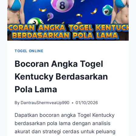
TOGEL ONLINE
Bocoran Angka Togel
Kentucky Berdasarkan
Pola Lama
By
DantrauShermveaUp990
01/10/2026
Dapatkan bocoran angka Togel Kentucky
berdasarkan pola lama dengan analisis
akurat dan strategi cerdas untuk peluang