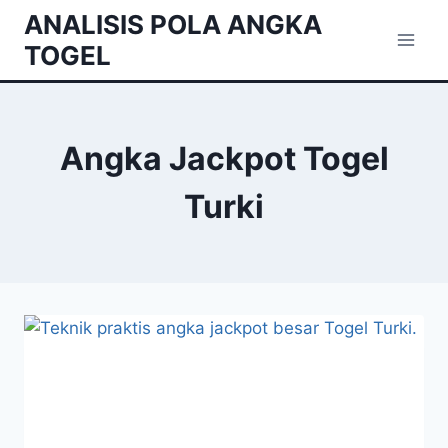
Skip
ANALISIS POLA ANGKA
to
TOGEL
content
Angka Jackpot Togel
Turki