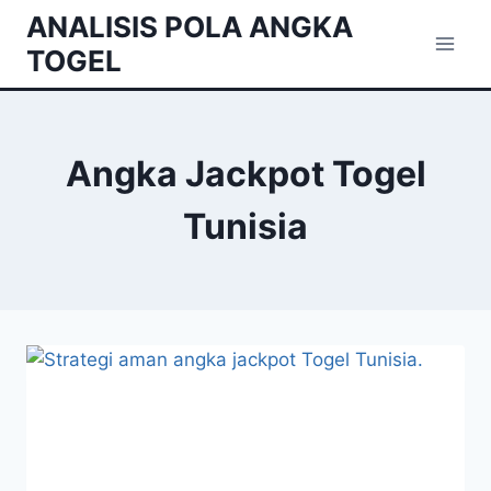
Skip
ANALISIS POLA ANGKA
to
TOGEL
content
Angka Jackpot Togel
Tunisia