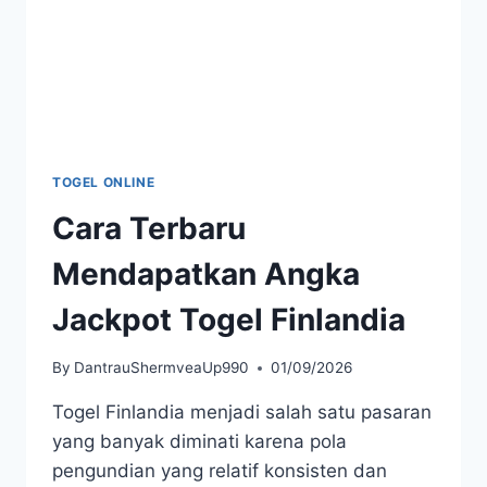
TOGEL ONLINE
Cara Terbaru
Mendapatkan Angka
Jackpot Togel Finlandia
By
DantrauShermveaUp990
01/09/2026
Togel Finlandia menjadi salah satu pasaran
yang banyak diminati karena pola
pengundian yang relatif konsisten dan