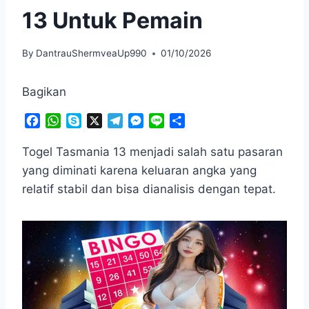
13 Untuk Pemain
By
DantrauShermveaUp990
01/10/2026
Bagikan
F
W
S
X
T
M
L
S
a
h
k
e
e
i
h
c
a
y
l
s
n
a
Togel Tasmania 13 menjadi salah satu pasaran
e
t
p
e
s
e
r
yang diminati karena keluaran angka yang
b
s
e
g
e
e
relatif stabil dan bisa dianalisis dengan tepat.
o
A
r
n
o
p
a
g
k
p
m
e
r