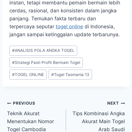
instan, tetapi membantu pemain bermain lebih
cerdas, rasional, dan konsisten dalam jangka
panjang. Temukan fakta terbaru dan
terpercaya seputar
togel online
di Indonesia,
jangan sampai ketinggalan update terbarunya.
Post
#
ANALISIS POLA ANGKA TOGEL
Tags:
#
Strategi Pasti Profit Bermain Togel
#
TOGEL ONLINE
#
Togel Tasmania 13
Post
PREVIOUS
NEXT
Teknik Akurat
Tips Kombinasi Angka
navigation
Menentukan Nomor
Akurat Main Togel
Togel Cambodia
Arab Saudi