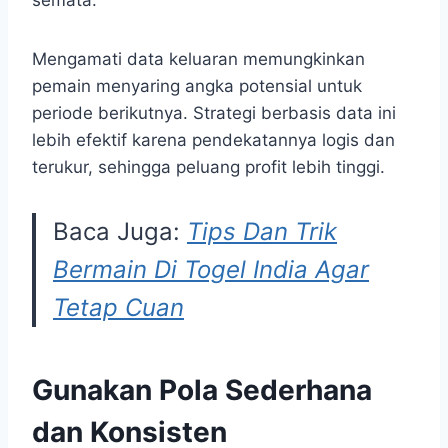
Mengamati data keluaran memungkinkan
pemain menyaring angka potensial untuk
periode berikutnya. Strategi berbasis data ini
lebih efektif karena pendekatannya logis dan
terukur, sehingga peluang profit lebih tinggi.
Baca Juga:
Tips Dan Trik
Bermain Di Togel India Agar
Tetap Cuan
Gunakan Pola Sederhana
dan Konsisten